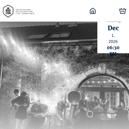
Tuesday,
Dec
1,
2026
06:30
PM